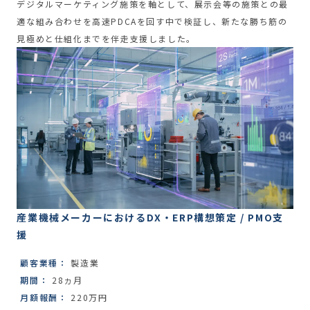
デジタルマーケティング施策を軸として、展示会等の施策との最
適な組み合わせを高速PDCAを回す中で検証し、新たな勝ち筋の
見極めと仕組化までを伴走支援しました。
産業機械メーカーにおけるDX・ERP構想策定 / PMO支
援
顧客業種：
製造業
期間：
28ヵ月
月額報酬：
220万円