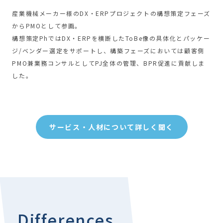
産業機械メーカー様のDX・ERPプロジェクトの構想策定フェーズ
からPMOとして参画。
構想策定PhではDX・ERPを横断したToBe像の具体化とパッケー
ジ/ベンダー選定をサポートし、構築フェーズにおいては顧客側
PMO兼業務コンサルとしてPJ全体の管理、BPR促進に貢献しま
した。
サービス・人材について詳しく聞く
Differences