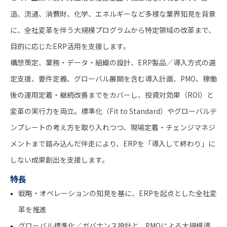
造、流通、消費財、化学、エネルギーなど多様な業界知見を背景
に、全社変革を伴う大規模プログラムから特定領域の改革まで、
目的に応じたERP活用を支援します。
構想策定、業務・データ・組織の設計、ERP製品／導入方式の選
定支援、要件定義、グローバル展開を含む導入計画、PMO、稼働
後の運用定着・継続改善までをカバーし、投資対効果（ROI）と
変革の実行力を両立。標準化（Fit to Standard）やグローバルテ
ンプレートの考え方を取り入れつつ、現場定着・チェンジマネジ
メントまで踏み込んだ伴走により、ERPを「導入して終わり」に
しない成果創出を支援します。
特長
戦略・オペレーションの知見を基に、ERPを起点とした全社変
革を推進
グローバル標準化／ガバナンス設計と、PMOによる大規模導