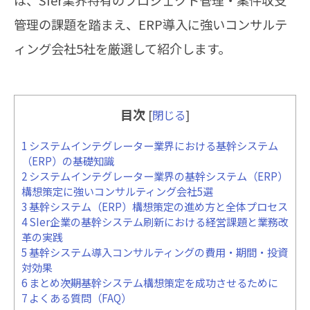
は、SIer業界特有のプロジェクト管理・案件収支
管理の課題を踏まえ、ERP導入に強いコンサルテ
ィング会社5社を厳選して紹介します。
目次
[
閉じる
]
1
システムインテグレーター業界における基幹システム
（ERP）の基礎知識
2
システムインテグレーター業界の基幹システム（ERP）
構想策定に強いコンサルティング会社5選
3
基幹システム（ERP）構想策定の進め方と全体プロセス
4
SIer企業の基幹システム刷新における経営課題と業務改
革の実践
5
基幹システム導入コンサルティングの費用・期間・投資
対効果
6
まとめ――次期基幹システム構想策定を成功させるために
7
よくある質問（FAQ）