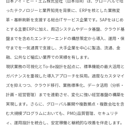
日本アイ・ビー・エム株式会社（日本IBM）は、グローバルで培
ったテクノロジーと業界知見を背景に、ERPを核とした業務変
革・基幹刷新を支援する総合ITサービス企業です。SAPをはじめ
とする主要ERPに加え、周辺システムやデータ基盤、クラウド基
盤までを含めたエンドツーエンドの構想策定から導入、運用・保
守までを一気通貫で支援し、大手企業を中心に製造、流通、金
融、公共など幅広い業界での実績を有します。
現状業務の可視化とTo-Be設計を起点に、標準機能の最大活用と
ガバナンスを重視した導入アプローチを採用。過度なカスタマイ
ズを抑えつつ、クラウド移行、業務標準化、データ活用（分析・
計画・経営管理）までを連動させ、変化に強い経営基盤の構築を
実現します。さらに、グローバル展開や複数拠点・複数会社を含
む大規模プログラムにおいても、PMO/品質管理、セキュリテ
ィ、運用設計を統合し、安定稼働と継続的な改善を伴走します。