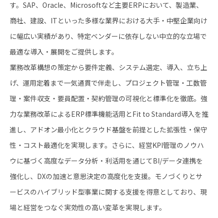
す。SAP、Oracle、Microsoftなど主要ERPにおいて、製造業、
商社、建設、ITといった多様な業界における大手・中堅企業向け
に幅広い実績があり、特定ベンダーに依存しない中立的な立場で
最適な導入・展開をご提供します。
業務改革構想の策定から要件定義、システム選定、導入、立ち上
げ、運用定着まで一気通貫で伴走し、プロジェクト管理・工数管
理・案件収支・要員配置・契約管理の可視化と標準化を徹底。強
力な業務改革によるERP標準機能活用とFit to Standard導入を推
進し、アドオン最小化とクラウド基盤を前提とした拡張性・保守
性・コスト最適化を実現します。さらに、経営KPI管理のノウハ
ウに基づく高度なデータ分析・利活用を通じてBI/データ連携を
強化し、DXの加速と意思決定の高度化を支援。モノづくりとサ
ービスのハイブリッド型事業に関する支援を得意としており、現
場と経営をつなぐ実効性の高い変革を実現します。