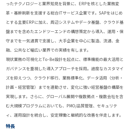
ったテクノロジーと業界知見を背景に、ERPを核とした業務変
革・基幹刷新を支援する総合ITサービス企業です。SAPをはじめ
とする主要ERPに加え、周辺システムやデータ基盤、クラウド基
盤までを含めたエンドツーエンドの構想策定から導入、運用・保
守までを一気通貫で支援し、大手企業を中心に製造、流通、金
融、公共など幅広い業界での実績を有します。
現状業務の可視化とTo-Be設計を起点に、標準機能の最大活用と
ガバナンスを重視した導入アプローチを採用。過度なカスタマイ
ズを抑えつつ、クラウド移行、業務標準化、データ活用（分析・
計画・経営管理）までを連動させ、変化に強い経営基盤の構築を
実現します。さらに、グローバル展開や複数拠点・複数会社を含
む大規模プログラムにおいても、PMO/品質管理、セキュリテ
ィ、運用設計を統合し、安定稼働と継続的な改善を伴走します。
特長