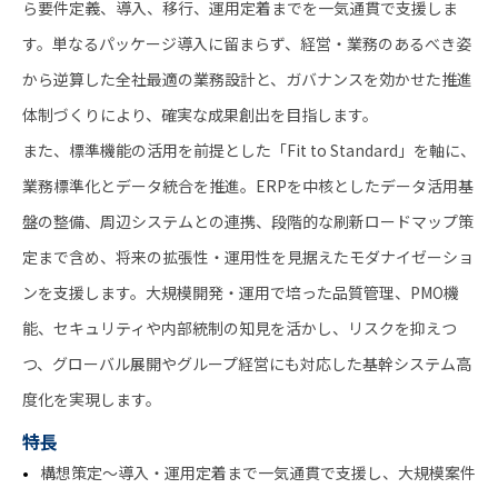
ら要件定義、導入、移行、運用定着までを一気通貫で支援しま
す。単なるパッケージ導入に留まらず、経営・業務のあるべき姿
から逆算した全社最適の業務設計と、ガバナンスを効かせた推進
体制づくりにより、確実な成果創出を目指します。
また、標準機能の活用を前提とした「Fit to Standard」を軸に、
業務標準化とデータ統合を推進。ERPを中核としたデータ活用基
盤の整備、周辺システムとの連携、段階的な刷新ロードマップ策
定まで含め、将来の拡張性・運用性を見据えたモダナイゼーショ
ンを支援します。大規模開発・運用で培った品質管理、PMO機
能、セキュリティや内部統制の知見を活かし、リスクを抑えつ
つ、グローバル展開やグループ経営にも対応した基幹システム高
度化を実現します。
特長
構想策定〜導入・運用定着まで一気通貫で支援し、大規模案件