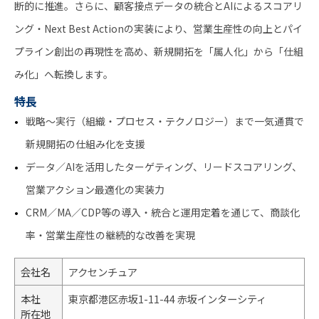
断的に推進。さらに、顧客接点データの統合とAIによるスコアリ
ング・Next Best Actionの実装により、営業生産性の向上とパイ
プライン創出の再現性を高め、新規開拓を「属人化」から「仕組
み化」へ転換します。
特長
戦略～実行（組織・プロセス・テクノロジー）まで一気通貫で
新規開拓の仕組み化を支援
データ／AIを活用したターゲティング、リードスコアリング、
営業アクション最適化の実装力
CRM／MA／CDP等の導入・統合と運用定着を通じて、商談化
率・営業生産性の継続的な改善を実現
会社名
アクセンチュア
本社
東京都港区赤坂1-11-44 赤坂インターシティ
所在地