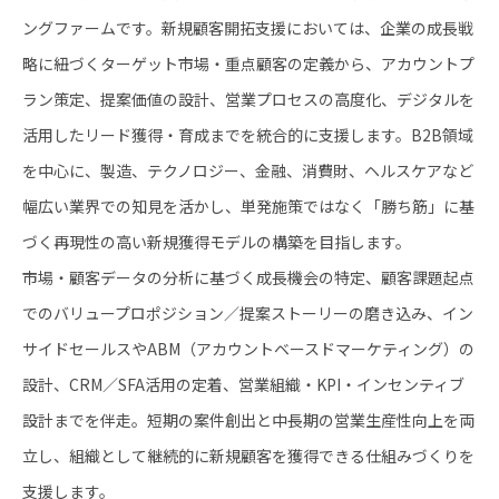
ングファームです。新規顧客開拓支援においては、企業の成長戦
略に紐づくターゲット市場・重点顧客の定義から、アカウントプ
ラン策定、提案価値の設計、営業プロセスの高度化、デジタルを
活用したリード獲得・育成までを統合的に支援します。B2B領域
を中心に、製造、テクノロジー、金融、消費財、ヘルスケアなど
幅広い業界での知見を活かし、単発施策ではなく「勝ち筋」に基
づく再現性の高い新規獲得モデルの構築を目指します。
市場・顧客データの分析に基づく成長機会の特定、顧客課題起点
でのバリュープロポジション／提案ストーリーの磨き込み、イン
サイドセールスやABM（アカウントベースドマーケティング）の
設計、CRM／SFA活用の定着、営業組織・KPI・インセンティブ
設計までを伴走。短期の案件創出と中長期の営業生産性向上を両
立し、組織として継続的に新規顧客を獲得できる仕組みづくりを
支援します。