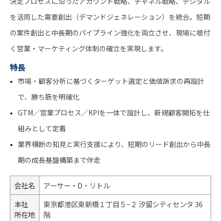
決定プロセスに沿ったアカウント戦略、チャネル戦略、デジタル
を活用した需要創出（デマンドジェネレーション）を統合。短期
の案件創出と中長期のパイプライン強化を両立させ、現場に根付
く営業・マーケティング体制の確立を実現します。
特長
市場・顧客分析に基づくターゲット選定と価値訴求の再設計
で、勝ち筋を明確化
GTM／営業プロセス／KPIを一体で設計し、新規顧客開拓を仕
組みとして定着
業界横断の知見と実行支援により、短期のリード創出から中長
期の成長基盤構築まで伴走
会社名
アーサー・D・リトル
本社
東京都港区東新橋１丁目５−２ 汐留シティセンタ 36
所在地
階