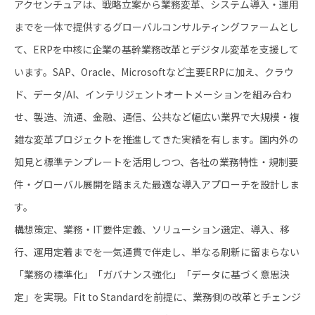
アクセンチュアは、戦略立案から業務変革、システム導入・運用
までを一体で提供するグローバルコンサルティングファームとし
て、ERPを中核に企業の基幹業務改革とデジタル変革を支援して
います。SAP、Oracle、Microsoftなど主要ERPに加え、クラウ
ド、データ/AI、インテリジェントオートメーションを組み合わ
せ、製造、流通、金融、通信、公共など幅広い業界で大規模・複
雑な変革プロジェクトを推進してきた実績を有します。国内外の
知見と標準テンプレートを活用しつつ、各社の業務特性・規制要
件・グローバル展開を踏まえた最適な導入アプローチを設計しま
す。
構想策定、業務・IT要件定義、ソリューション選定、導入、移
行、運用定着までを一気通貫で伴走し、単なる刷新に留まらない
「業務の標準化」「ガバナンス強化」「データに基づく意思決
定」を実現。Fit to Standardを前提に、業務側の改革とチェンジ