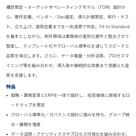
構想策定・ターゲットオペレーティングモデル（TOM）設計か
ら、要件定義、ベンダー／SIer選定、導入計画策定、移行・テス
ト、立ち上げ、運用定着までを一気通貫で伴走。Fit to Standard
を基本としながら、例外領域は業務側の差別化要件と整合させて
整理し、テンプレート化やグローバル標準化を通じてスピードと
品質を両立します。さらに、データ基盤・分析活用、プロセスマ
イニング等を組み合わせ、導入後の継続的な改善まで見据えた変
革を支援します。
特長
戦略・業務変革とERPを一体で設計し、経営価値に直結するロ
ードマップを策定
グローバル標準化／ガバナンス設計に強みを持ち、グループ統
合・展開を推進
データ活用・アナリティクスやプロセス可視化を組み合わせ、