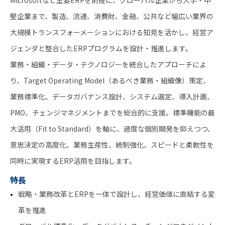
Microsoftなど主要ERPを前提に、グローバル企業から大手・中
堅企業まで、製造、流通、消費財、金融、公共など幅広い業界の
大規模トランスフォーメーションにおける知見を活かし、経営ア
ジェンダと整合したERPプログラムを設計・推進します。
業務・組織・データ・テクノロジーを統合したアプローチによ
り、Target Operating Model（あるべき業務・組織像）策定、
業務標準化、データガバナンス設計、システム選定、導入計画、
PMO、チェンジマネジメントまでを総合的に支援。標準機能の最
大活用（Fit to Standard）を軸に、過度な個別開発を抑えつつ、
意思決定の高度化、業務生産性、統制強化、スピードと柔軟性を
同時に実現するERP活用を目指します。
特長
戦略・業務改革とERPを一体で設計し、経営価値に直結する変
革を推進