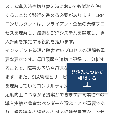
ステム導入時や切り替え時においても業務を停止
することなく移行を進める必要があります。ERP
コンサルタントは、クライアント企業の業務プロ
セスを理解し、最適なERPシステムを選定し、導
入計画を策定する役割を担います。
インシデント管理と障害対応プロセスの理解も重
要な要素です。運用履歴を適切に記録し、分析す
ることで、障害の予防や迅速な対応が可能になり
発注先について
ます。また、SLA管理とサービス品質保証の仕組み
相談する
↓
を理解しているコンサルティング会社は、顧客満
足度向上につながる提案ができます。同業種への
導入実績が豊富なベンダーを選ぶことが重要であ
り、業界特有の課題への対応経験が豊富なコンサ