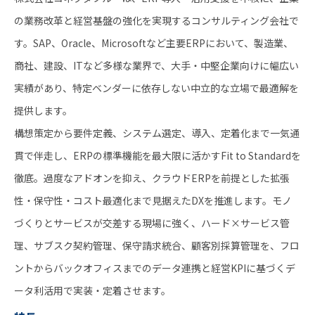
の業務改革と経営基盤の強化を実現するコンサルティング会社で
す。SAP、Oracle、Microsoftなど主要ERPにおいて、製造業、
商社、建設、ITなど多様な業界で、大手・中堅企業向けに幅広い
実績があり、特定ベンダーに依存しない中立的な立場で最適解を
提供します。
構想策定から要件定義、システム選定、導入、定着化まで一気通
貫で伴走し、ERPの標準機能を最大限に活かすFit to Standardを
徹底。過度なアドオンを抑え、クラウドERPを前提とした拡張
性・保守性・コスト最適化まで見据えたDXを推進します。モノ
づくりとサービスが交差する現場に強く、ハード×サービス管
理、サブスク契約管理、保守請求統合、顧客別採算管理を、フロ
ントからバックオフィスまでのデータ連携と経営KPIに基づくデ
ータ利活用で実装・定着させます。