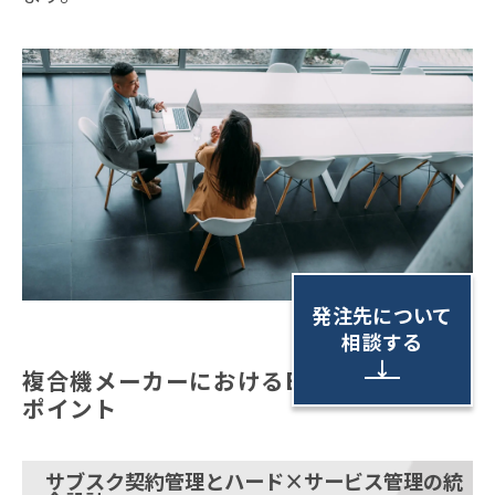
発注先について
相談する
↓
複合機メーカーにおけるERP導入の成功
ポイント
サブスク契約管理とハード×サービス管理の統