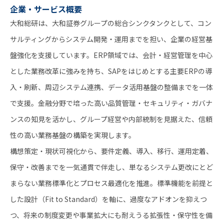
企業・サービス概要
大和総研は、大和証券グループの総合シンクタンクとして、コン
サルティングからシステム開発・運用までを担い、企業の経営基
盤強化を支援しています。ERP領域では、会計・経営管理を中心
とした業務改革に強みを持ち、SAPをはじめとする主要ERPの導
入・刷新、周辺システム連携、データ活用基盤の整備までを一体
で支援。金融分野で培った高い品質管理・セキュリティ・ガバナ
ンスの知見を活かし、グループ経営や内部統制を見据えた、信頼
性の高い業務基盤の構築を実現します。
構想策定・現状可視化から、要件定義、導入、移行、運用定着、
保守・改善までを一気通貫で伴走し、単なるシステム更改にとど
まらない業務標準化とプロセス最適化を推進。標準機能を前提と
した設計（Fit to Standard）を軸に、過度なアドオンを抑えつ
つ、将来の制度変更や事業拡大にも耐えうる拡張性・保守性を備