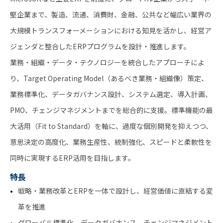
堅企業まで、製造、流通、消費財、金融、公共など幅広い業界の
大規模トランスフォーメーションにおける知見を活かし、経営ア
ジェンダと整合したERPプログラムを設計・推進します。
業務・組織・データ・テクノロジーを統合したアプローチによ
り、Target Operating Model（あるべき業務・組織像）策定、
業務標準化、データガバナンス設計、システム選定、導入計画、
PMO、チェンジマネジメントまでを総合的に支援。標準機能の最
大活用（Fit to Standard）を軸に、過度な個別開発を抑えつつ、
意思決定の高度化、業務生産性、統制強化、スピードと柔軟性を
同時に実現するERP活用を目指します。
特長
戦略・業務改革とERPを一体で設計し、経営価値に直結する変
革を推進
グローバル標準化、データガバナンス、チェンジマネジメント