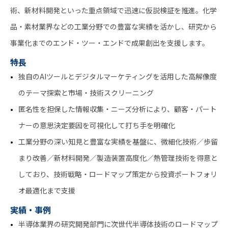
術、新材料開発といった重点領域で迅速に仮説検証を推進。化学
品・素材業界などの工業分野での豊富な実績を活かし、研究から
事業化までのエンド・ツー・エンドで成果創出を支援します。
特長
独自のAIツールとデジタルマーケティングを活用した高解像度
のテーマ探索と市場・技術スクリーニング
匿名性を担保した情報収集・ニーズ分析により、顧客・パート
ナーの意思決定要因を可視化して打ち手を明確化
工業分野の深い知見と豊富な実績を基盤に、微細化技術／歩留
まり改善／新材料開発／製造装置高度化／熱管理技術を得意と
しており、技術戦略・ロードマップ策定から投資ポートフォリ
オ最適化まで支援
実績・事例
半導体業界の研究開発部門に次世代半導体技術のロードマップ