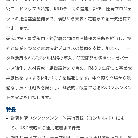
術ロードマップの策定、R&Dテーマの選定・評価、開発プロジェ
クトの推進基盤整備まで、構想から実装・定着までを一気通貫で
伴走します。
研究現場・事業部門・経営層の間にある情報の分断を解消し、技
術と事業をつなぐ意思決定プロセスの整備を支援。加えて、デー
タ利活用やAI/デジタル技術の導入、研究開発の標準化・ガバナ
ンス強化、人材育成・組織設計まで含め、R&Dの生産性と事業成
果創出を両立する体制づくりを推進します。中立的な立場から最
適な手法・仕組みを設計し、継続的に改善できるR&Dマネジメン
トの実現を目指します。
特長
調査研究（シンクタンク）×実行支援（コンサル/IT）によ
り、R&D戦略から運用定着まで伴走
技術ロードマップ、テーマ評価、ポートフォリオ管理など、技