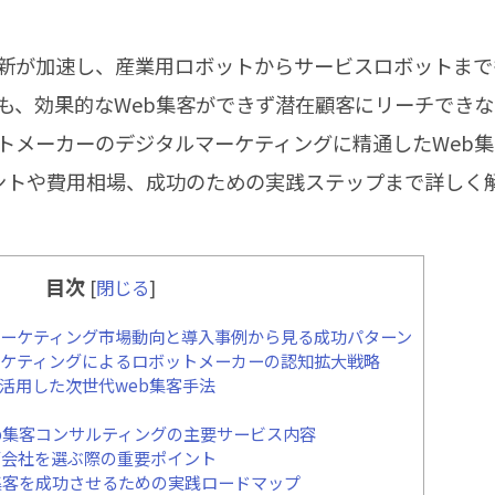
新が加速し、産業用ロボットからサービスロボットまで
も、効果的なWeb集客ができず潜在顧客にリーチでき
トメーカーのデジタルマーケティングに精通したWeb
ントや費用相場、成功のための実践ステップまで詳しく
目次
[
閉じる
]
ーケティング市場動向と導入事例から見る成功パターン
ーケティングによるロボットメーカーの認知拡大戦略
活用した次世代web集客手法
b集客コンサルティングの主要サービス内容
グ会社を選ぶ際の重要ポイント
集客を成功させるための実践ロードマップ