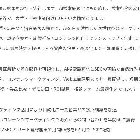
タル施策を設計・実行します。AI検索最適化にも対応し、検索行動の変
な業界で、大手・中堅企業向けに幅広い実績があります。
手法に基づく潜在顧客の特定と、AIを有効活用した次世代型のマーケテ
。戦略立案から施策推進 / コンテンツ制作までワンストップで伴走し
といった意思決定を後押しする資産の企画・最適化まで一気通貫で支援し
意図解析で潜在顧客を可視化し、AI検索最適化とSEOの両輪で自然流入
営、コンテンツマーケティング、Web広告運用までを一貫提供し、短期
事例・製品比較・デモ動画・ROI試算・相談フォーム最適化までコンバ
ーケティング活用により自動化ニーズ企業との接点構築を加速
いコンテンツマーケティングで海外からの問い合わせを年間50件獲得
ンツSEOとリード獲得施策で月間CV数を6カ月で150件増加