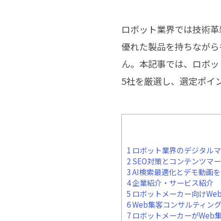
ロボット業界では技術革
優れた製品を持ちながら
ん。本記事では、ロボッ
5社を厳選し、選定ポイ
1
ロボット業界のデジタルマ
2
SEO対策とコンテンツマ
3
AI検索最適化とデモ動画を
4
企業紹介・サービス紹介
5
ロボットメーカー向けWe
6
Web集客コンサルティン
7
ロボットメーカーがWeb