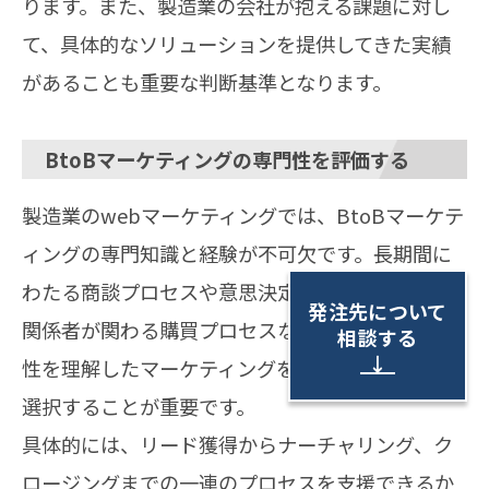
ります。また、製造業の会社が抱える課題に対し
て、具体的なソリューションを提供してきた実績
があることも重要な判断基準となります。
BtoBマーケティングの専門性を評価する
製造業のwebマーケティングでは、BtoBマーケテ
ィングの専門知識と経験が不可欠です。長期間に
わたる商談プロセスや意思決定の複雑さ、複数の
発注先について
関係者が関わる購買プロセスなど、BtoB特有の特
相談する
↓
性を理解したマーケティングを実施できる会社を
選択することが重要です。
具体的には、リード獲得からナーチャリング、ク
ロージングまでの一連のプロセスを支援できるか