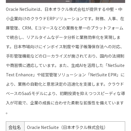
Oracle NetSuiteは、日本オラクル株式会社が提供する中堅・中
小企業向けのクラウドERPソリューションです。​財務、人事、在
庫管理、CRM、Eコマースなどの業務を単一のプラットフォーム
で統合し、リアルタイムなデータ分析と業務効率化を実現しま
す。​日本市場向けにインボイス制度や電子帳簿保存法への対応、
手形管理機能などのローカライズが施されており、国内の法規制
や商習慣に適応しています。​また、生成AIを活用した「NetSuite
Text Enhance」や経営管理ソリューション「NetSuite EPM」に
より、業務の自動化と意思決定の迅速化を支援します。​クラウド
ベースのSaaSモデルにより、初期投資を抑えつつスピーディな導
入が可能で、企業の成長に合わせた柔軟な拡張性を備えています
。
会社名
Oracle NetSuite（日本オラクル株式会社）