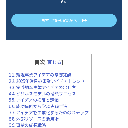
す。
まずは情報収集から
▶▶
目次
[
閉じる
]
1
1. 新規事業アイデアの基礎知識
2
2. 2025年注目の事業アイデアトレンド
3
3. 実践的な事業アイデアの出し方
4
4. ビジネスモデルの構築プロセス
5
5. アイデアの検証と評価
6
6. 成功事例から学ぶ実践手法
7
7. アイデアを事業化するためのステップ
8
8. 外部リソースの活用術
9
9. 事業の成長戦略