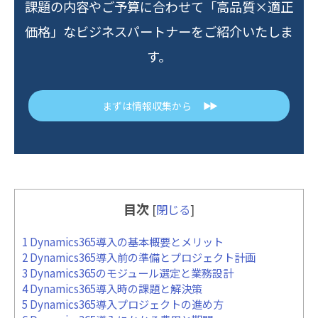
課題の内容やご予算に合わせて「高品質×適正
価格」なビジネスパートナーをご紹介いたしま
す。
まずは情報収集から
▶▶
目次
[
閉じる
]
1
Dynamics365導入の基本概要とメリット
2
Dynamics365導入前の準備とプロジェクト計画
3
Dynamics365のモジュール選定と業務設計
4
Dynamics365導入時の課題と解決策
5
Dynamics365導入プロジェクトの進め方