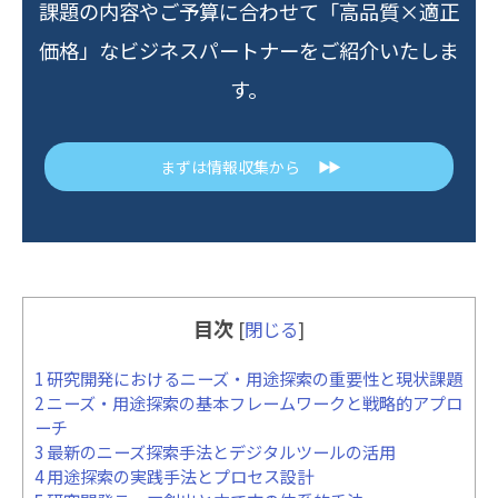
課題の内容やご予算に合わせて「高品質×適正
価格」なビジネスパートナーをご紹介いたしま
す。
まずは情報収集から
▶▶
目次
[
閉じる
]
1
研究開発におけるニーズ・用途探索の重要性と現状課題
2
ニーズ・用途探索の基本フレームワークと戦略的アプロ
ーチ
3
最新のニーズ探索手法とデジタルツールの活用
4
用途探索の実践手法とプロセス設計