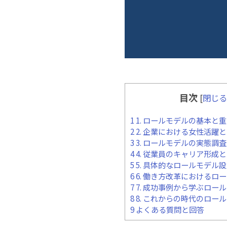
目次
[
閉じる
1
1. ロールモデルの基本と
2
2. 企業における女性活躍
3
3. ロールモデルの実態調
4
4. 従業員のキャリア形成
5
5. 具体的なロールモデル
6
6. 働き方改革におけるロ
7
7. 成功事例から学ぶロー
8
8. これからの時代のロー
9
よくある質問と回答