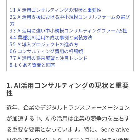
1
1. AI活用コンサルティングの現状と重要性
2
2. AI活用支援における中小規模コンサルファームの選び
方
3
3. AI活用に強い中小規模コンサルティングファーム5社
4
4. 業種別AI活用の成功事例と実装方法
5
5. AI導入プロジェクトの進め方
6
6. コンサルティング費用の相場観
7
7. AI活用の将来展望と注目トレンド
8
よくある質問と回答
1. AI活用コンサルティングの現状と重要
性
近年、企業のデジタルトランスフォーメーション
が加速する中、AIの活用は企業の競争力を左右す
る重要な要素となっています。特に、Generative