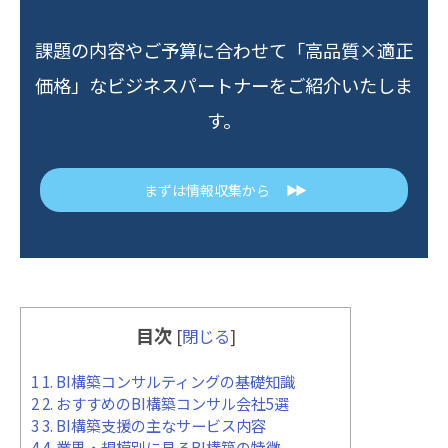
課題の内容やご予算に合わせて「高品質×適正
価格」なビジネスパートナーをご紹介いたしま
す。
まずは情報収集から
▶▶
目次
[
閉じる
]
1
1. BI構築コンサルティングの基礎知識
2
2. おすすめのBI構築コンサル会社5選
3
3. BI構築支援の主なサービス内容
4
4. 業界・規模別に見るBI構築の特徴