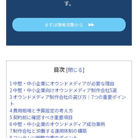
す。
まずは情報収集から
▶▶
目次
[
閉じる
]
1
中堅・中小企業にオウンドメディアが必要な理由
2
中堅・中小企業向けオウンドメディア制作会社5選
3
オウンドメディア制作会社の選び方｜7つの重要ポイン
ト
4
費用相場と予算設定の考え方
5
契約前に確認すべき重要項目
6
中堅・中小企業のオウンドメディア成功事例
7
制作会社と協働する運用体制の構築
8
コンテンツ戦略立案のポイント