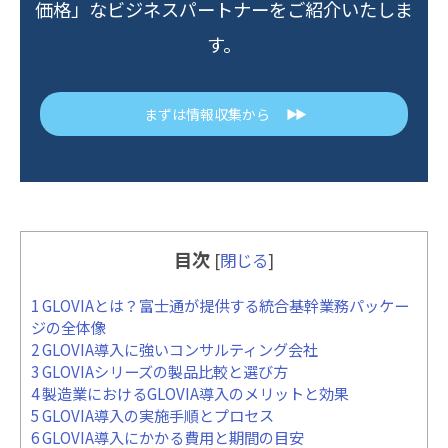
価格」なビジネスパートナーをご紹介いたしま
す。
まずは情報収集から
▶▶
目次
[
閉じる
]
1
GLOVIAとは？富士通が提供する統合基幹業務パッケー
ジの全体像
2
GLOVIA導入に強いコンサルティング会社
3
GLOVIAシリーズの製品比較と選び方
4
製造業におけるGLOVIA導入のメリットと効果
5
GLOVIA導入の実施手順とプロセス
6
GLOVIA導入にかかる費用と期間の目安