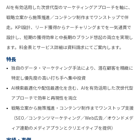
AIを有効活用した次世代型のマーケティングアプローチを軸に、
戦略立案から施策推進／コンテンツ制作までワンストップで伴
走。KPI設計、リード獲得からナーチャリングまでを一気通貫で
設計し、短期の獲得効率と中長期のブランド想起の両立を実現し
ます。料金表とサービス詳細は資料請求にてご案内します。
特長
独自のデータ・マーケティング手法により、潜在顧客を精緻に
特定し優先度の高い打ち手へ集中投資
AI検索最適化や配信最適化を含む、AIを有効活用した次世代型
アプローチで効率と再現性を両立
戦略立案から施策推進・コンテンツ制作までワンストップ支援
（SEO／コンテンツマーケティング／Web広告／オウンドメデ
ィア連動のメディアプランとクリエイティブを提供）
実績・事例