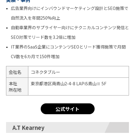
広告業界向けにインバウンドマーケティング設計とSEO施策で
自然流入を年間250%向上
自動車業界のサプライヤー向けにテクニカルコンテンツ発信と
SEO対策でリード数を3.2倍に増加
IT業界のSaaS企業にコンテンツSEOとリード獲得施策で月間
CV数を6カ月で150件増加
会社名
コネクタブルー
本社
東京都港区南青山2-4-8 LAPiS青山Ⅱ 5F
所在地
公式サイト
A.T Kearney