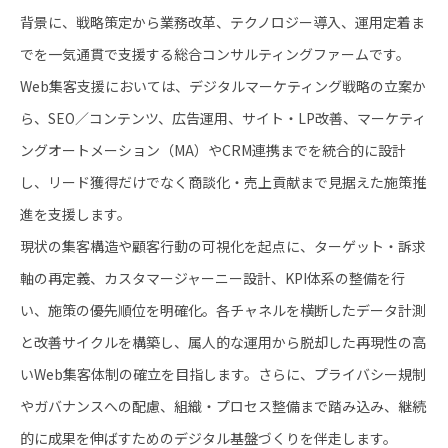
背景に、戦略策定から業務改革、テクノロジー導入、運用定着ま
でを一気通貫で支援する総合コンサルティングファームです。
Web集客支援においては、デジタルマーケティング戦略の立案か
ら、SEO／コンテンツ、広告運用、サイト・LP改善、マーケティ
ングオートメーション（MA）やCRM連携までを統合的に設計
し、リード獲得だけでなく商談化・売上貢献まで見据えた施策推
進を支援します。
現状の集客構造や顧客行動の可視化を起点に、ターゲット・訴求
軸の再定義、カスタマージャーニー設計、KPI体系の整備を行
い、施策の優先順位を明確化。各チャネルを横断したデータ計測
と改善サイクルを構築し、属人的な運用から脱却した再現性の高
いWeb集客体制の確立を目指します。さらに、プライバシー規制
やガバナンスへの配慮、組織・プロセス整備まで踏み込み、継続
的に成果を伸ばすためのデジタル基盤づくりを伴走します。