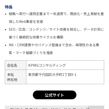
特長
戦略～実行～運用定着まで一気通貫で、商談化・売上貢献を重
視したWeb集客を支援
SEO／広告／コンテンツ／サイト改善を統合し、データ計測に
基づく継続的な改善サイクルを構築
MA・CRM連携やガバナンス整備まで含め、再現性のある集
客・マーケ組織づくりを推進
会社名
KPMGコンサルティング
本社
東京都千代田区大手町1丁目9-1
所在地
公式サイト