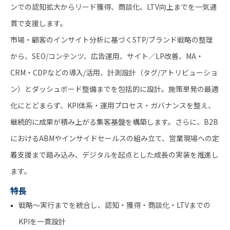
ンでの認知拡大からリード獲得、商談化、LTV向上までを一気通
貫で支援します。
市場・顧客のインサイト分析に基づくSTP/ブランド戦略の整理
から、SEO/コンテンツ、広告運用、サイト／LP改善、MA・
CRM・CDPなどの導入/活用、計測設計（タグ/アトリビューショ
ン）とダッシュボード整備までを包括的に設計。施策単発の最適
化にとどまらず、KPI体系・運用プロセス・ガバナンスを整え、
継続的に成果が積み上がる集客基盤を構築します。さらに、B2B
におけるABMやインサイドセールスの組み立て、営業現場への定
着支援まで踏み込み、デジタルを起点とした成長の実装を推進し
ます。
特長
戦略〜実行までを統合し、認知・獲得・商談化・LTVまでの
KPIを一貫設計