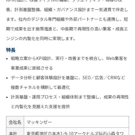
善、計測基盤整備、組織・ガバナンス設計まで一気通貫で伴走し
ます。社内のデジタル専門組織や外部パートナーとも連携し、短
期で成果を出す施策推進と、中長期で再現性の高い集客・成長エ
ンジンの内製化を同時に実現します。
特長
戦略立案からKPI設計、実行・改善までを統合し、Web集客を
事業成果に直結させる
データ分析と顧客体験設計を基盤に、SEO／広告／CRMなど
複数チャネルを横断して最適化
計測基盤・運用プロセス・組織体制まで整備し、成果の再現性
と内製化を見据えた支援を提供
会社名
マッキンゼー
本社
東京都港区六 本木1-9-10アークヒルズ仙石山森タワ