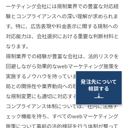
ーケティング会社には規制業界での豊富な対応経
験とコンプライアンスへの深い理解が求められま
す。特に、広告表現や料金表示に関する規制への
対応能力は、会社選択における重要な判断材料と
なります。
規制業界での経験が豊富な会社は、法的リスクを
回避しながら効果的なwebマーケティング施策を
実施するノウハウを持っています。また、規制当
発注先について
局との関係性や業界動向への理解も深く、将来的
相談する
↓
な規制変更にも適切に対応することができます。
コンプライアンス体制については、社内に法務チ
ェック機能を持ち、すべてのwebマーケティング
施策について事前の法的検証を行う体制が整って