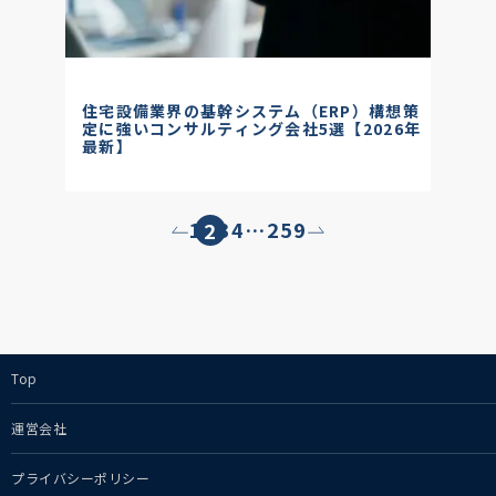
住宅設備業界の基幹システム（ERP）構想策
定に強いコンサルティング会社5選【2026年
最新】
1
3
4
…
259
2
投
稿
の
ペ
ー
Top
ジ
運営会社
送
り
プライバシーポリシー